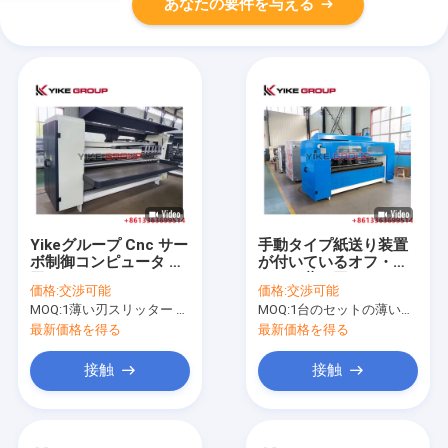
あなたの要件を与える
Yikeグループ Cnc サー
手動タイプ紙送り装置
ボ制御コンピュータ 薄
が付いているオフ・ラ
刃スライタースコアマ
インの薄い刃スリッタ
価格:
交渉可能
価格:
交渉可能
シン
ー スコアラー機械
MOQ:
1薄い刃スリッター スコアラー機械のためにセット
MOQ:
1台のセットの薄い刃スリッター スコアラー機械
最新価格を得る
最新価格を得る
接触
接触