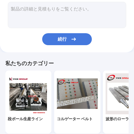
波形のカートン箱機械
フレクソプリンターフォルダーグルーヤー オンラインマシン
ホールダーのGluer機械
続行
波形箱のステッチ機械
フルートのラミネータ機械
私たちのカテゴリー
平床式トレーラーの型抜き機械
薄い刃スリッター スコアラー機械
機械を紐で縛るカートン箱
カートン製の機械部品
段ボール生産ライン
コルゲーター ベルト
波形のローラー