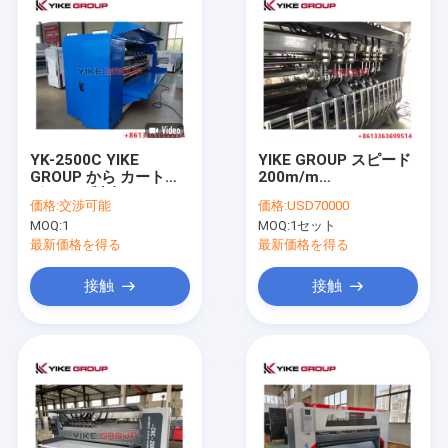
YK-2500C YIKE
YIKE GROUP スピード
GROUP から カートン
200m/m
ボックス製造のための
1800/2200/2500 BNC
価格:
交渉可能
価格:
USD70000
コンピュータスライタ
セルボタイプ オート 薄
MOQ:
1
MOQ:
1セット
ースコア機
刃スライタースコアマ
シン
最新価格を得る
最新価格を得る
接触
接触
家
プロダクト
私達について