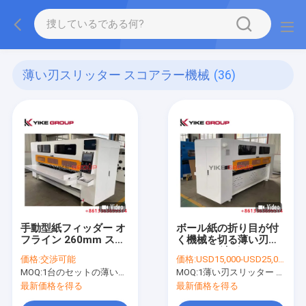
薄い刃スリッター スコアラー機械
(36)
手動型紙フィッダー オ
ボール紙の折り目が付
フライン 260mm スリ
く機械を切る薄い刃
ッタースコア YIKE
2900mm波形スリッタ
価格:
交渉可能
価格:
USD15,000-USD25,000
GROUPから波紋
ー
MOQ:
1台のセットの薄い刃スリッター スコアラー機械
MOQ:
1薄い刃スリッター スコアラー機械のためにセット
最新価格を得る
最新価格を得る