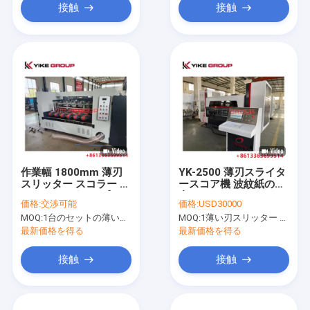
接触
接触
作業幅 1800mm 薄刃
YK-2500 薄刃スライタ
スリッター スコラー マ
ースコア機 波紋紙の生
シン Yike グループから
産ライン
価格:
交渉可能
価格:
USD30000
の自動フィッダー
MOQ:
1台のセットの薄い刃スリッター スコアラー機械
MOQ:
1薄い刃スリッター スコアラー機械のためにセット
最新価格を得る
最新価格を得る
接触
接触