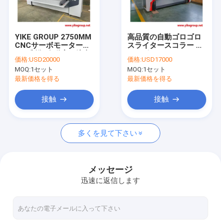
工場旅行
品質管理
YIKE GROUP 2750MM
高品質の自動ゴロゴロ
CNCサーボモーター
スライタースコラー カ
私達に連絡しなさい
PLC制御 自動変更注文
ードボードカット&ク
価格:
USD20000
価格:
USD17000
付き 薄刃スライタース
リージングマシン YIKE
MOQ:
1セット
MOQ:
1セット
コア機
GROUP
ニュース
最新価格を得る
最新価格を得る
場合
接触
接触
多くを見て下さい
段ボール生産ライン
コルゲーター ベルト
メッセージ
迅速に返信します
波形のローラー
フレキソ プリンター スロッター 機械