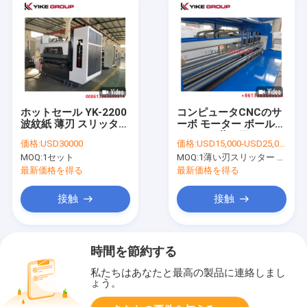
ホットセール YK-2200
コンピュータCNCのサ
波紋紙 薄刃 スリッター
ーボ モーター ボール紙
スコラー マシン
のための薄い刃スリッ
価格:
USD30000
価格:
USD15,000-USD25,000
ター スコアラー機械
MOQ:
1セット
MOQ:
1薄い刃スリッター スコアラー機械のためにセット
Creaser
最新価格を得る
最新価格を得る
接触
接触
時間を節約する
私たちはあなたと最高の製品に連絡しまし
ょう。